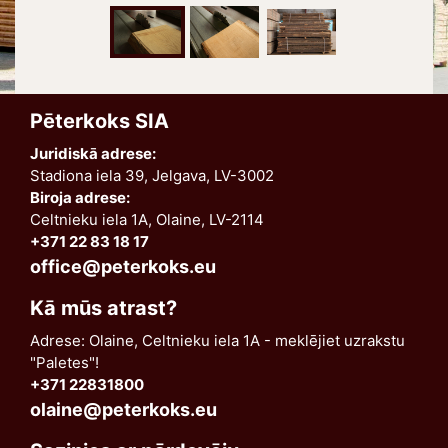
Pēterkoks SIA
Juridiskā adrese:
Stadiona iela 39, Jelgava, LV-3002
Biroja adrese:
Celtnieku iela 1A, Olaine, LV-2114
+371 22 83 18 17
office@peterkoks.eu
Kā mūs atrast?
Adrese: Olaine, Celtnieku iela 1A - meklējiet uzrakstu
"Paletes"!
+371 22831800
olaine@peterkoks.eu