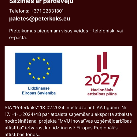
Sazinies ar pārdevēju
Telefons: +371 22831801
paletes@peterkoks.eu
Pieteikumus pieņemam visos veidos – telefoniski vai
e-pastā.
SIA ''Pēterkoks” 13.02.2024. noslēdza ar LIAA līgumu Nr.
17.1-1-L-2024/48 par atbalsta saņemšanu eksporta atbalsta
nodrošināšanai projekta “MVU inovatīvas uzņēmējdarbības
attīstība” ietvaros, ko līdzfinansē Eiropas Reģionālās
attīstības fonds..