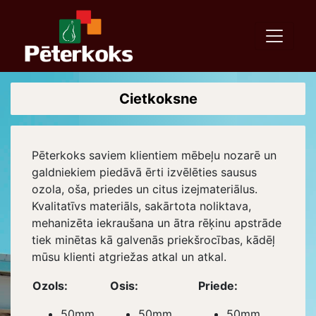
Cietkoksne
Pēterkoks saviem klientiem mēbeļu nozarē un
galdniekiem piedāvā ērti izvēlēties sausus
ozola, oša, priedes un citus izejmateriālus.
Kvalitatīvs materiāls, sakārtota noliktava,
mehanizēta iekraušana un ātra rēķinu apstrāde
tiek minētas kā galvenās priekšrocības, kādēļ
mūsu klienti atgriežas atkal un atkal.
Ozols:
Osis:
Priede:
50mm
50mm
50mm